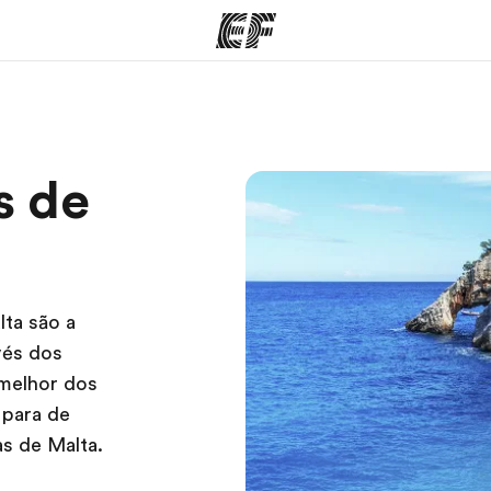
mas
Escritórios
So
s de
o que
Encontre um escritório
Que
mos
lta são a
vés dos
 melhor dos
 para de
as de Malta.