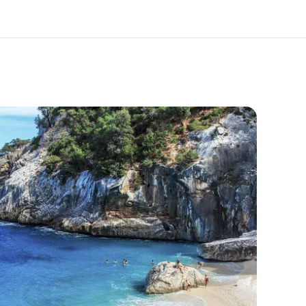
bre nós
Carreiras
m somos
Junte-se a nós