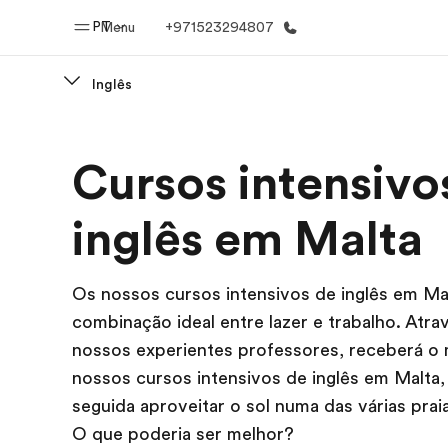
PT
Menu
+971523294807
Inglês
Início
Progra
Cursos intensivo
Bem-vindo à EF
Saiba tud
oferece
inglês em Malta
Os nossos cursos intensivos de inglês em Ma
combinação ideal entre lazer e trabalho. Atra
nossos experientes professores, receberá o
nossos cursos intensivos de inglês em Malta,
seguida aproveitar o sol numa das várias prai
O que poderia ser melhor?