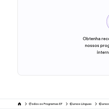
Obtenha rec
nossos pro
inter
Todos os Programas EF
Cursos Línguas
Cursos
home