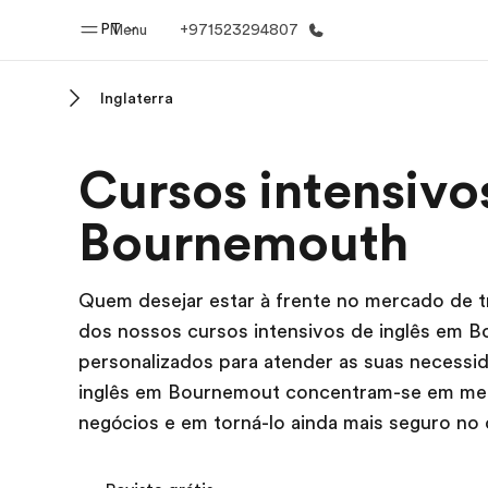
PT
Menu
+971523294807
Inglaterra
Início
Progra
Cursos intensivo
Bem-vindo à EF
Saiba tud
oferece
Bournemouth
Quem desejar estar à frente no mercado de t
dos nossos cursos intensivos de inglês em 
personalizados para atender as suas necessi
inglês em Bournemout concentram-se em mel
negócios e em torná-lo ainda mais seguro no 