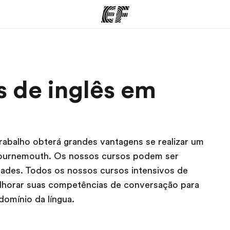
mas
Escritórios
So
s de inglês em
o que
Encontre um escritório
Que
mos
rabalho obterá grandes vantagens se realizar um
Bournemouth. Os nossos cursos podem ser
dades. Todos os nossos cursos intensivos de
horar suas competências de conversação para
domínio da língua.