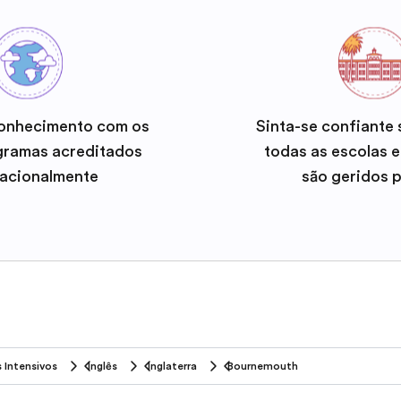
onhecimento com os
Sinta-se confiante
gramas acreditados
todas as escolas 
nacionalmente
são geridos 
 Intensivos
Inglês
Inglaterra
Bournemouth