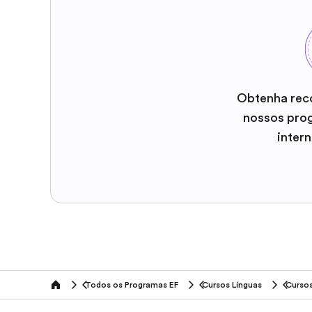
Obtenha rec
nossos pro
inter
Todos os Programas EF
Cursos Línguas
Cursos
home