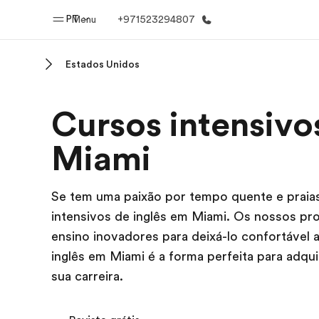
PT
Menu
+971523294807
Estados Unidos
Início
Progra
Cursos intensivo
Bem-vindo à EF
Saiba tud
oferece
Miami
Se tem uma paixão por tempo quente e praias
intensivos de inglês em Miami. Os nossos pr
ensino inovadores para deixá-lo confortável ao
inglês em Miami é a forma perfeita para adqu
sua carreira.