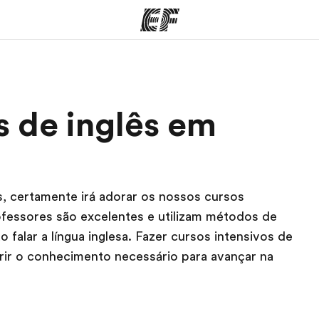
mas
Escritórios
So
s de inglês em
o que
Encontre um escritório
Que
mos
, certamente irá adorar os nossos cursos
ofessores são excelentes e utilizam métodos de
 falar a língua inglesa. Fazer cursos intensivos de
irir o conhecimento necessário para avançar na