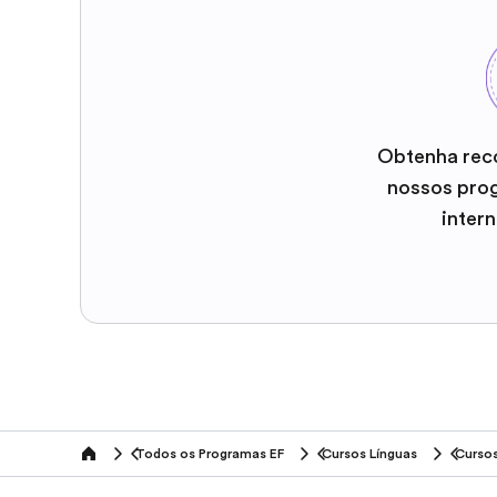
Obtenha rec
nossos pro
inter
Todos os Programas EF
Cursos Línguas
Cursos
home