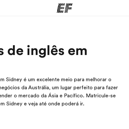
mas
Escritórios
So
s de inglês em
o que
Encontre um escritório
Que
mos
 em Sidney é um excelente meio para melhorar o
negócios da Austrália, um lugar perfeito para fazer
ender o mercado da Ásia e Pacífico. Matricule-se
m Sidney e veja até onde poderá ir.