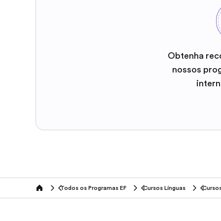
Obtenha rec
nossos pro
inter
Todos os Programas EF
Cursos Línguas
Cursos
home