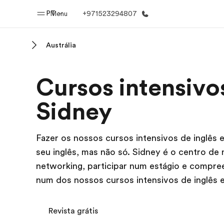
PT
Menu
+971523294807
Austrália
Início
Progra
Cursos intensivo
Bem-vindo à EF
Saiba tud
oferece
Sidney
Fazer os nossos cursos intensivos de inglês
seu inglês, mas não só. Sidney é o centro de 
networking, participar num estágio e compre
num dos nossos cursos intensivos de inglês e
Revista grátis