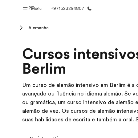
PT
Menu
+971523294807
Alemanha
Início
Progra
Cursos intensiv
Bem-vindo à EF
Saiba tud
oferece
Berlim
Um curso de alemão intensivo em Berlim é a o
avançado ou fluência no idioma alemão. Se v
ou gramática, um curso intensivo de alemão e
alemão de vez. Os cursos de alemão intensiv
suas habilidades de escrita e também a oral.