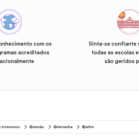
onhecimento com os
Sinta-se confiante
gramas acreditados
todas as escolas 
nacionalmente
são geridos 
 Intensivos
Alemão
Alemanha
Berlim