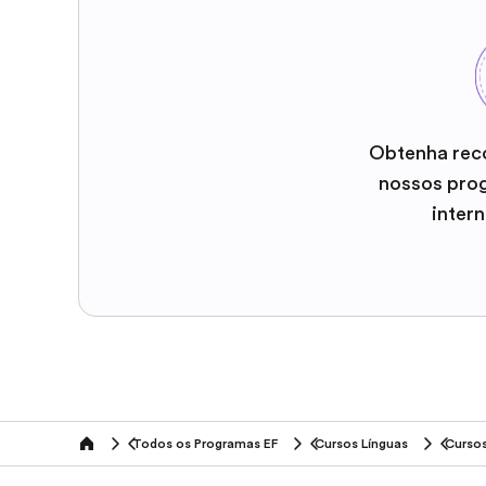
Obtenha rec
nossos pro
inter
Todos os Programas EF
Cursos Línguas
Cursos
home