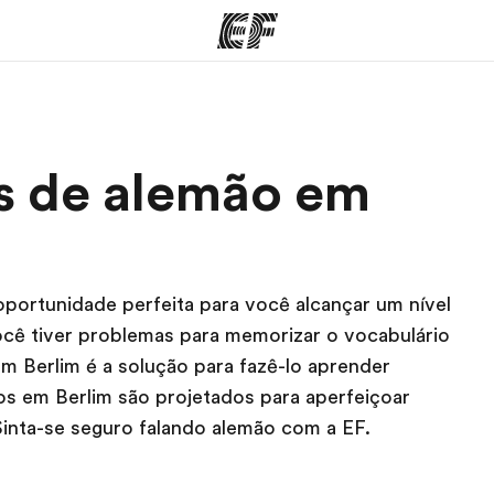
mas
Escritórios
So
os de alemão em
o que
Encontre um escritório
Que
mos
portunidade perfeita para você alcançar um nível
ocê tiver problemas para memorizar o vocabulário
m Berlim é a solução para fazê-lo aprender
os em Berlim são projetados para aperfeiçoar
 Sinta-se seguro falando alemão com a EF.