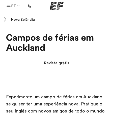
PT
Nova Zelândia
Início
Bem-vindo à EF
Campos de férias em
Programas
Auckland
Saiba tudo que oferecemos
Escritórios
Revista grátis
Encontre um escritório
Sobre nós
Quem somos
Campus EF
Campus EF
Carreiras
Experimente um campo de férias em Auckland
se quiser ter uma experiência nova. Pratique o
Junte-se a nós
seu Inglês com novos amigos de todo o mundo