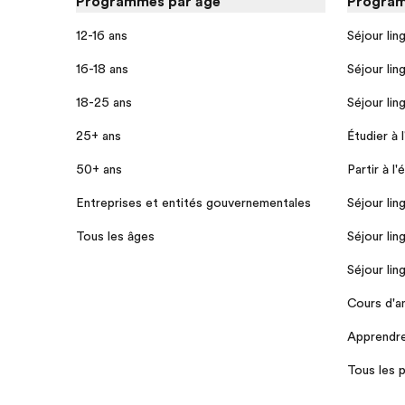
Programmes par âge
Program
12-16 ans
Séjour lin
16-18 ans
Séjour lin
18-25 ans
Séjour lin
25+ ans
Étudier à 
50+ ans
Partir à l'
Entreprises et entités gouvernementales
Séjour lin
Tous les âges
Séjour lin
Séjour lin
Cours d'a
Apprendre 
Tous les