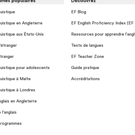
mes populaires
Découvrez
guistique
EF Blog
guistique en Angleterre
EF English Proficiency Index (EF
guistique aux États-Unis
Ressources pour apprendre l'angl
l'étranger
Tests de langues
étranger
EF Teacher Zone
guistique pour adolescents
Guide pratique
guistique à Malte
Accréditations
guistique à Londres
nglais en Angleterre
l'anglais
 programmes