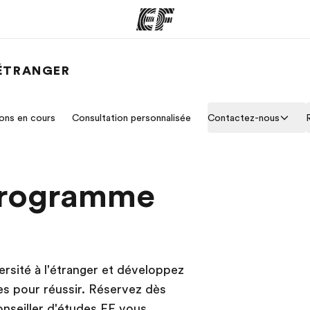
'ÉTRANGER
mmes
Bureaux
A prop
ons en cours
Consultation personnalisée
Contactez-nous
res
Trouver un bureau
Qui so
programme
ersité à l'étranger et développez
s pour réussir. Réservez dès
nseiller d'études EF vous