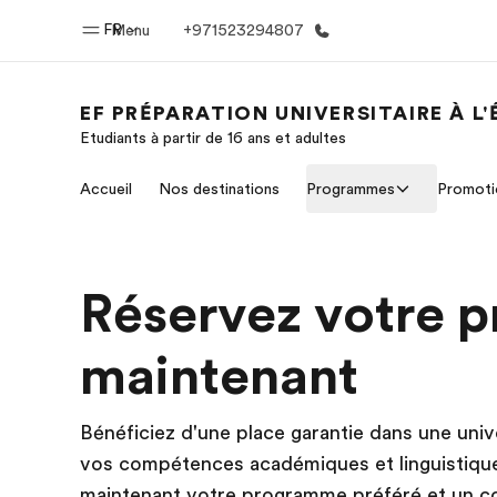
FR
Menu
+971523294807
EF PRÉPARATION UNIVERSITAIRE À L
Etudiants à partir de 16 ans et adultes
Accueil
Progra
Accueil
Nos destinations
Programmes
Promoti
Bienvenue chez EF
Nos off
Réservez votre 
maintenant
Bénéficiez d'une place garantie dans une univ
vos compétences académiques et linguistique
maintenant votre programme préféré et un co