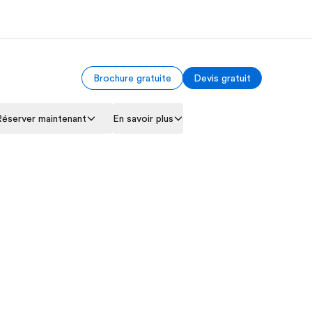
Brochure gratuite
Devis gratuit
os de nous
EF recrute
Réserver maintenant
En savoir plus
mmes-nous ?
Rejoignez nos équipes