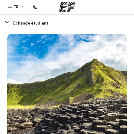
FR
Échange étudiant
Accueil
Bienvenue chez EF
Programmes
Nos offres
Bureaux
Trouver un bureau
A propos de nous
Qui sommes-nous ?
EF recrute
Rejoignez nos équipes