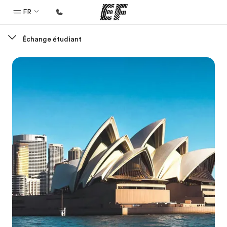
FR
Échange étudiant
Accueil
Bienvenue chez EF
Programmes
Nos offres
Bureaux
Trouver un bureau
A propos de nous
Qui sommes-nous ?
EF recrute
Rejoignez nos équipes