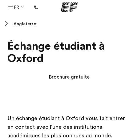
FR
Angleterre
Accueil
Bienvenue chez EF
Échange étudiant à
Programmes
Oxford
Nos offres
Bureaux
Brochure gratuite
Trouver un bureau
A propos de nous
Qui sommes-nous ?
Campus EF
Campus EF
EF recrute
Un échange étudiant à Oxford vous fait entrer
en contact avec l'une des institutions
Rejoignez nos équipes
académiques les plus connues au monde.