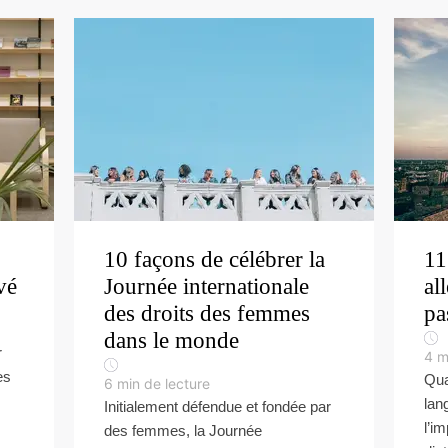
10 façons de célébrer la
11
vé
Journée internationale
al
des droits des femmes
pa
dans le monde
r
4
m
es
Qua
6
min de lecture
lan
Initialement défendue et fondée par
l’i
des femmes, la Journée