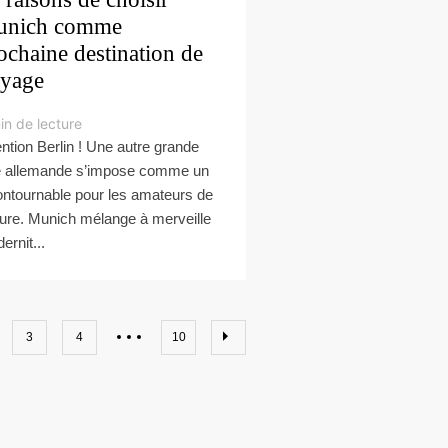
unich comme
ochaine destination de
yage
in de lecture
ention Berlin ! Une autre grande
le allemande s’impose comme un
ontournable pour les amateurs de
ture. Munich mélange à merveille
ernit...
3
4
10