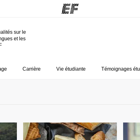
alités sur le
ngues et les
mmes
Bureaux
A prop
F
res
Trouver un bureau
Qui so
age
Carrière
Vie étudiante
Témoignages étu