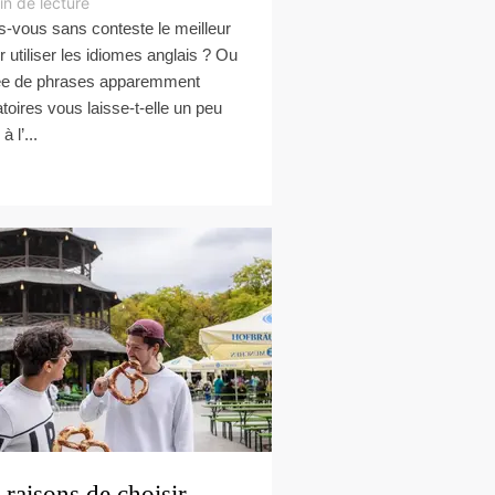
in de lecture
s-vous sans conteste le meilleur
r utiliser les idiomes anglais ? Ou
dée de phrases apparemment
atoires vous laisse-t-elle un peu
à l’...
 raisons de choisir