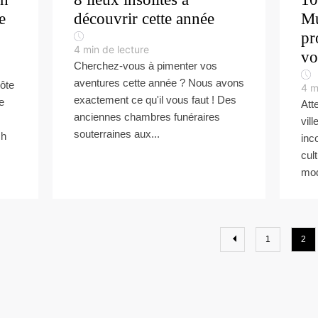
e
découvrir cette année
M
pr
4
min de lecture
vo
Cherchez-vous à pimenter vos
aventures cette année ? Nous avons
côte
4
m
exactement ce qu'il vous faut ! Des
e
Att
anciennes chambres funéraires
vil
souterraines aux...
ch
inc
cul
mod
1
2