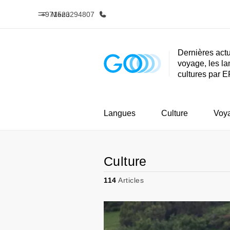
+971523294807
Menu
Dernières actu
voyage, les la
Accueil
Progra
cultures par E
Bienvenue chez EF
Nos off
Langues
Culture
Voy
Culture
114
Articles