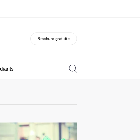
Brochure gratuite
os de nous
EF recrute
mmes-nous ?
Rejoignez nos équipes
diants