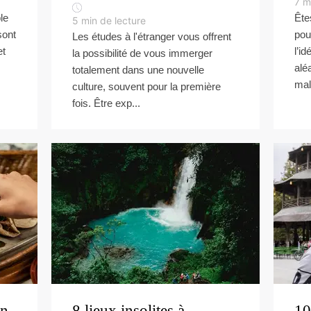
7
m
le
Ête
5
min de lecture
sont
pou
Les études à l'étranger vous offrent
et
l’i
la possibilité de vous immerger
alé
totalement dans une nouvelle
mal 
culture, souvent pour la première
fois. Être exp...
an
8 lieux insolites à
10