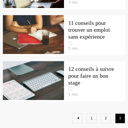
3
min
11 conseils pour
trouver un emploi
sans expérience
5
min
12 conseils à suivre
pour faire un bon
stage
5
min
1
2
3