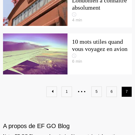
Londonien à connaitre
absolument
4
min
10 mots utiles quand
vous voyagez en avion
6
min
1
5
6
7
A propos de EF GO Blog