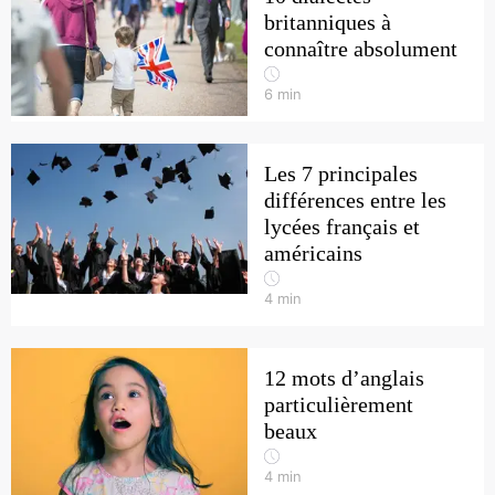
britanniques à
connaître absolument
6
min
Les 7 principales
différences entre les
lycées français et
américains
4
min
12 mots d’anglais
particulièrement
beaux
4
min