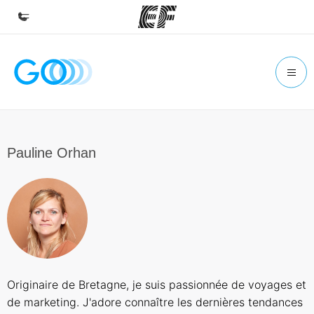
Accueil
Bienvenue chez EF
Programmes
Nos offres
Pauline Orhan
Bureaux
Trouver un bureau
A propos de nous
Qui sommes-nous ?
EF recrute
Originaire de Bretagne, je suis passionnée de voyages et
Rejoignez nos équipes
de marketing. J'adore connaître les dernières tendances