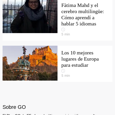
Fàtima Mahd y el
cerebro multilingüe:
Cómo aprendí a
hablar 5 idiomas
5
min
Los 10 mejores
lugares de Europa
para estudiar
5
min
Sobre GO