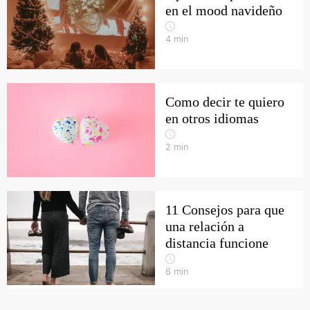
en el mood navideño
4
min
Como decir te quiero
en otros idiomas
2
min
11 Consejos para que
una relación a
distancia funcione
6
min