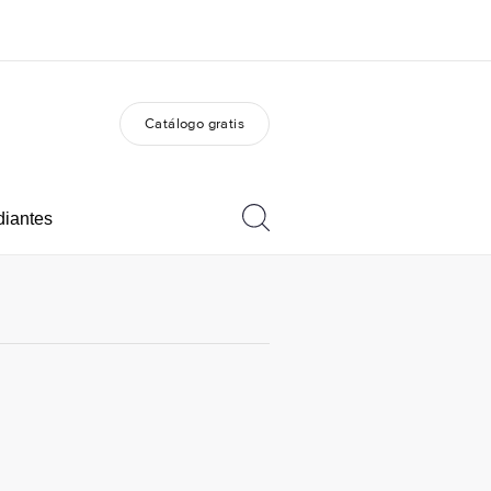
Catálogo gratis
 nosotros
Trabajos
nes somos
Únete al equipo
diantes