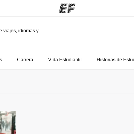
e viajes, idiomas y
F
mas
Oficinas
Sobre
ue hacemos
Encuentra una oficina
Quié
s
Carrera
Vida Estudiantil
Historias de Estu