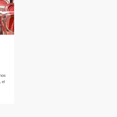
s
enos
 el