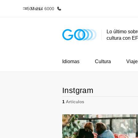
+507 214 6000
Menú
Lo último sobr
cultura con E
Inicio
Progra
Bienvenido a EF
Ver todo lo q
Idiomas
Cultura
Viaje
Instgram
1
Artículos