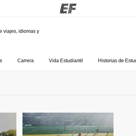
e viajes, idiomas y
F
mas
Oficinas
Sobre
ue hacemos
Encuentra una oficina
Quié
s
Carrera
Vida Estudiantil
Historias de Estu