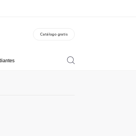
Catálogo gratis
 nosotros
Trabajos
nes somos
Únete al equipo
diantes