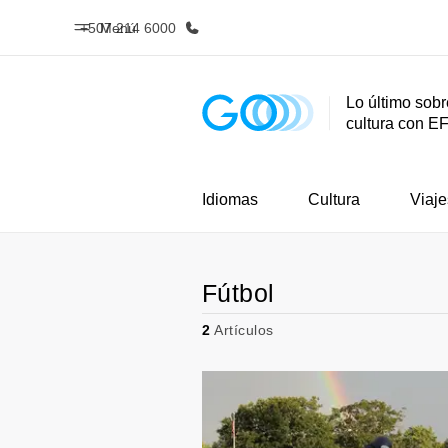
+507 214 6000
Menú
Lo último sobr
cultura con E
Inicio
Progra
Bienvenido a EF
Ver todo lo q
Idiomas
Cultura
Viaje
Fútbol
2
Artículos