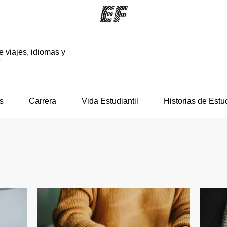
e viajes, idiomas y
F
mas
Oficinas
Sobre
ue hacemos
Encuentra una oficina
Quié
s
Carrera
Vida Estudiantil
Historias de Estu