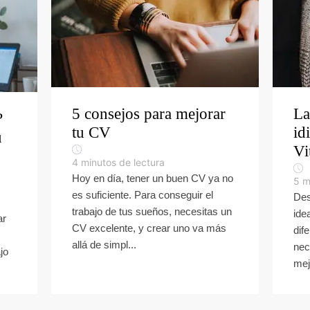
5 consejos para mejorar
La
?
tu CV
id
u
Vi
4
minutos de lectura
Hoy en día, tener un buen CV ya no
5
m
es suficiente. Para conseguir el
Des
trabajo de tus sueños, necesitas un
ide
ar
CV excelente, y crear uno va más
dif
allá de simpl...
nec
jo
mej