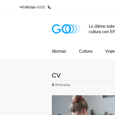
+507 214 6000
Menú
Lo último sobr
cultura con E
Inicio
Progra
Bienvenido a EF
Ver todo lo q
Idiomas
Cultura
Viaje
CV
3
Artículos