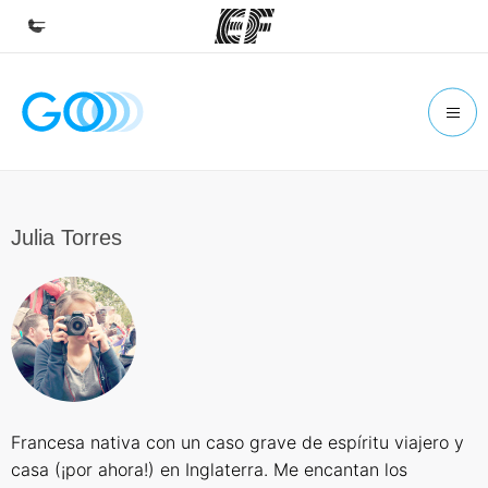
Inicio
Bienvenido a EF
Programas
Ver todo lo que hacemos
Julia Torres
Oficinas
Encuentra una oficina
Sobre nosotros
Quiénes somos
Trabajos
Francesa nativa con un caso grave de espíritu viajero y
Únete al equipo
casa (¡por ahora!) en Inglaterra. Me encantan los