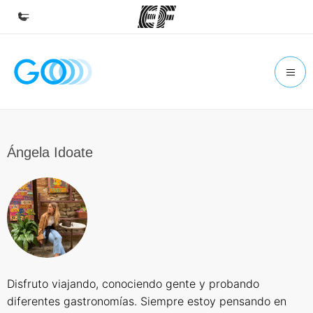
Inicio
Bienvenido a EF
Programas
Ver todo lo que hacemos
Ángela Idoate
Oficinas
Encuentra una oficina
Sobre nosotros
Quiénes somos
Trabajos
Disfruto viajando, conociendo gente y probando
Únete al equipo
diferentes gastronomías. Siempre estoy pensando en