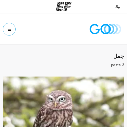
الصفحة الرئيسية
أهلا بكم في إي أف
برامج
جمل
شاهد كل ما نقوم به
posts
2
مكاتب
أعثر على مكتب قريب منك
نبذة عنا
من نحن
وظائف
إنضم إلى الفريق