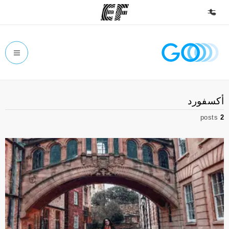
الصفحة الرئيسية
أهلا بكم في إي أف
برامج
أكسفورد
شاهد كل ما نقوم به
posts
2
مكاتب
أعثر على مكتب قريب منك
نبذة عنا
من نحن
وظائف
إنضم إلى الفريق