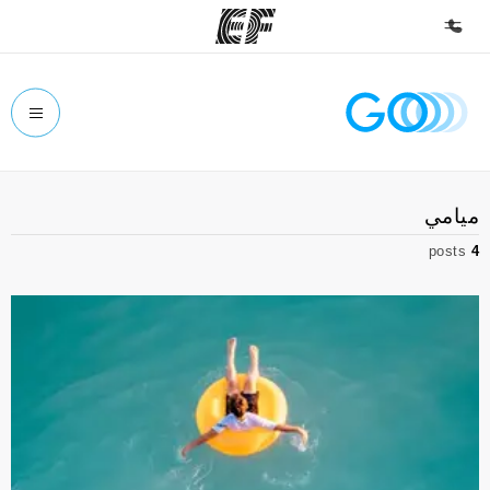
الصفحة الرئيسية
أهلا بكم في إي أف
برامج
ميامي
شاهد كل ما نقوم به
posts
4
مكاتب
أعثر على مكتب قريب منك
نبذة عنا
من نحن
وظائف
إنضم إلى الفريق