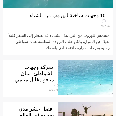
10 وجهات ساخنة للهروب من الشتاء
min
4
متحمس للهروب من البرد هذا الشتاء؟ قد تضطر إلى السفر قليلاً
بعيدًا عن المنزل، ولكن خلف البرودة المظلمة هناك شواطئ
رملية ودرجات حرارة دافئة تنادي باسمك....
معركة وجهات
الشواطئ: سان
دييغو مقابل ميامي
min
3
أفضل عشر مدن
صيفية في العالم