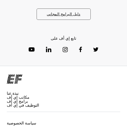
دليل البرامج المجاني
تابع إي أف على
نبذة عنا
مكاتب إي أف
برامج إي أف
التوظيف في إي أف
سياسة الخصوصية