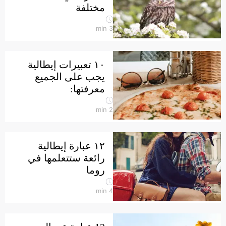
مختلفة
min
3
١٠ تعبيرات إيطالية
يجب على الجميع
معرفتها:
min
2
١٢ عبارة إيطالية
رائعة ستتعلمها في
روما
min
4