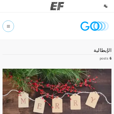
الصفحة الرئيسية
أهلا بكم في إي أف
برامج
الإيطالية
شاهد كل ما نقوم به
posts
6
مكاتب
أعثر على مكتب قريب منك
نبذة عنا
من نحن
وظائف
إنضم إلى الفريق