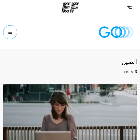
الصفحة الرئيسية
أهلا بكم في إي أف
برامج
الصين
شاهد كل ما نقوم به
posts
3
مكاتب
أعثر على مكتب قريب منك
نبذة عنا
من نحن
وظائف
إنضم إلى الفريق