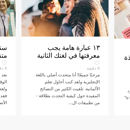
١٣ عبارة هامة يجب
ست
معرفتها في لغتك الثانية
متق
ذة
4
دقيقة
4
دق
مرحبًا جميعًا! أنا متحدث أصلي باللغة
بعد 
الإنجليزية ولقد كنت أحاول تعلم
الوق
الألمانية. تلقيت الكثير من النصائح
ولغة
د
المفيدة حول كيفية التحدث بطلاقة -
فقد 
إلى الجمع عن طريقة إضافة حرف “-s”
من تطبيقات ال...
الأصل