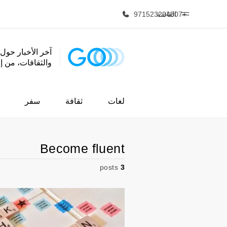
+971523294807
القائمة
آخر الأخبار حول 
والثقافات، من 
الصفحة الرئيسية
برامج
أهلا بكم في إي أف
شاهد كل ما ن
لغات
ثقافة
سفر
Become fluent
posts
3