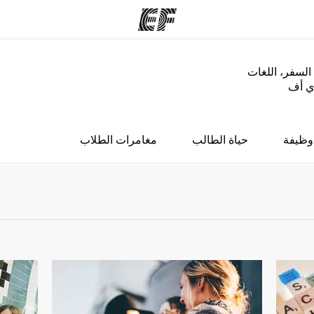
السفر، اللغات
إي أف
مكاتب
نب
قوم به
أعثر على مكتب قريب منك
م
وظيفة
حياة الطالب
مغامرات الطلاب