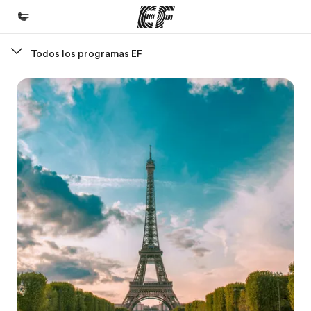
Todos los programas EF
Inicio
Bienvenido a EF
Programas
Ver todo lo que hacemos
Oficinas
Encuentra una oficina
Sobre nosotros
Quiénes somos
Trabajos
Únete al equipo