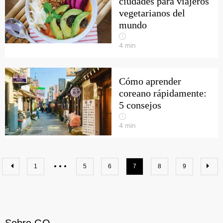
ciudades para viajeros
vegetarianos del
mundo
4
min
Cómo aprender
coreano rápidamente:
5 consejos
4
min
1
5
6
7
8
9