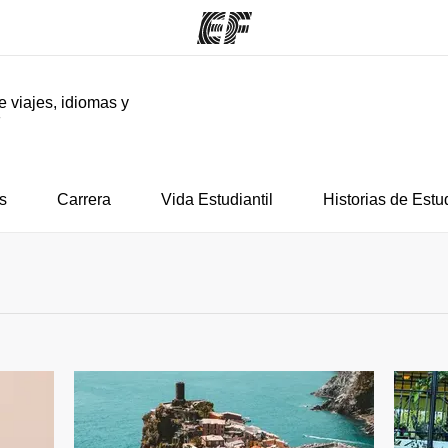
e viajes, idiomas y
F
mas
Oficinas
Sobre
ue hacemos
Encuentra una oficina
Quié
s
Carrera
Vida Estudiantil
Historias de Estu