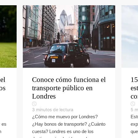
el
Conoce cómo funciona el
15
os
transporte público en
es
Londres
co
3
minutos de lectura
5
m
¿Cómo me muevo por Londres?
Est
y es
¿Hay bonos de transporte? ¿Cuánto
exp
n
cuesta? Londres es uno de los
que