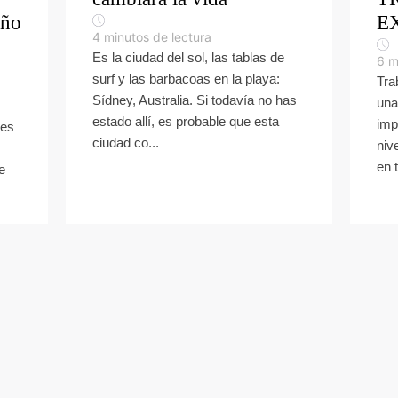
año
E
4
minutos de lectura
Es la ciudad del sol, las tablas de
6
m
surf y las barbacoas en la playa:
Tra
Sídney, Australia. Si todavía no has
una
estado allí, es probable que esta
imp
 es
ciudad co...
niv
en t
e