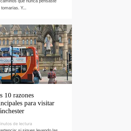
 caminos que nunca pensaste
 tomarías. Y...
s 10 razones
incipales para visitar
nchester
inutos de lectura
ertencia: si sigues leyendo las