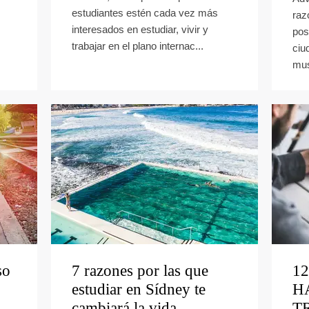
estudiantes estén cada vez más
raz
interesados en estudiar, vivir y
pos
trabajar en el plano internac...
ciu
mus
so
7 razones por las que
1
estudiar en Sídney te
H
cambiará la vida
T