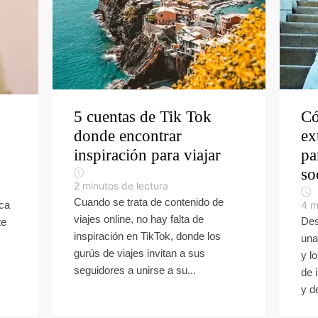
5 cuentas de Tik Tok
Có
donde encontrar
ex
inspiración para viajar
pa
so
2
minutos de lectura
Cuando se trata de contenido de
oca
4
m
viajes online, no hay falta de
Des
te
inspiración en TikTok, donde los
una
gurús de viajes invitan a sus
y l
seguidores a unirse a su...
de 
y d