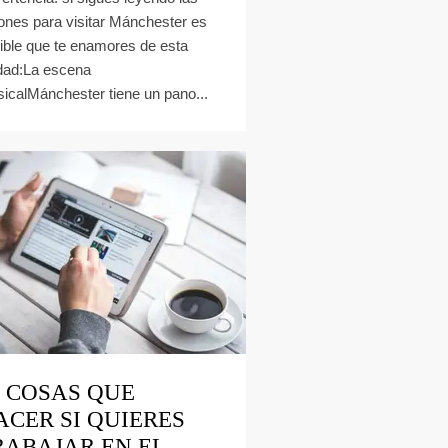
ones para visitar Mánchester es
ible que te enamores de esta
dad:La escena
icalMánchester tiene un pano...
2 COSAS QUE
ACER SI QUIERES
RABAJAR EN EL