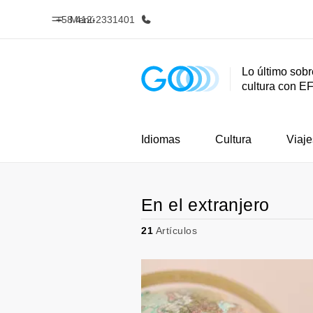
+58 412-2331401
Menú
Lo último sobr
cultura con E
Inicio
Progra
Bienvenido a EF
Ver todo lo q
Idiomas
Cultura
Viaje
En el extranjero
21
Artículos