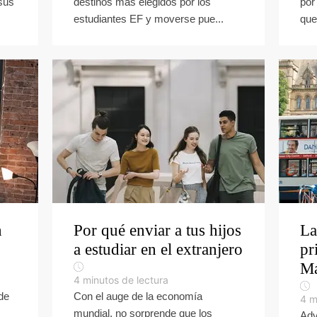
sus
destinos más elegidos por los
por
estudiantes EF y moverse pue...
que
n
Por qué enviar a tus hijos
La
a estudiar en el extranjero
pr
Má
4
minutos de lectura
de
Con el auge de la economía
4
m
mundial, no sorprende que los
Adv