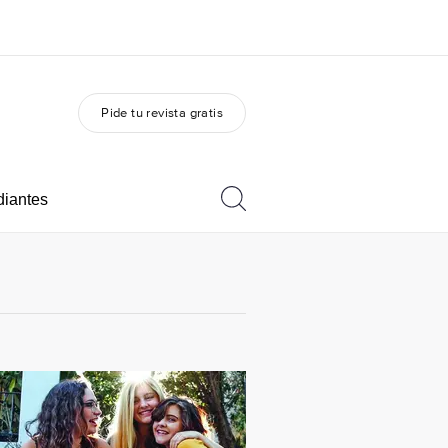
Pide tu revista gratis
 nosotros
Trabajos
nes somos
Únete al equipo
diantes