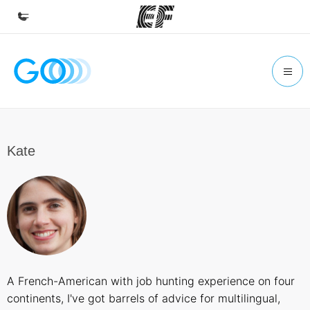
Inicio
Bienvenido a EF
Programas
Ver todo lo que hacemos
Kate
Oficinas
Encuentra una oficina
Sobre nosotros
Quiénes somos
Trabajos
A French-American with job hunting experience on four
Únete al equipo
continents, I've got barrels of advice for multilingual,