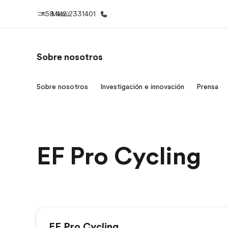
+58 412 2331401
Menú
Sobre nosotros
Inicio
Progra
Sobre nosotros
Investigación e innovación
Prensa
Bienvenido a EF
Ver todo lo q
EF Pro Cycling
EF Pro Cycling