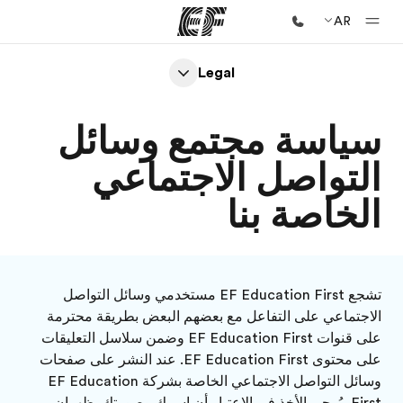
AR
Legal
الصفحة الرئيسية
أهلا بكم في إي أف
سياسة مجتمع وسائل
برامج
التواصل الاجتماعي
شاهد كل ما نقوم به
الخاصة بنا
مكاتب
أعثر على مكتب قريب منك
نبذة عنا
تشجع EF Education First مستخدمي وسائل التواصل
من نحن
الاجتماعي على التفاعل مع بعضهم البعض بطريقة محترمة
على قنوات EF Education First وضمن سلاسل التعليقات
وظائف
على محتوى EF Education First. عند النشر على صفحات
إنضم إلى الفريق
وسائل التواصل الاجتماعي الخاصة بشركة EF Education