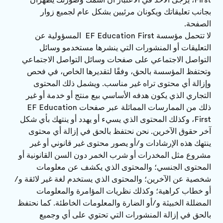
First، يُرجى الأخذ في الاعتبار أن اسمك وصورتك يظهران
بجانب تعليقاتك ويكونان مرئيين بشكل عام لجميع زوار
الصفحة.
لا تتحمل مؤسسة EF Education First المسؤولية عن
التعليقات أو المنشورات التي ينشرها مستخدمو وسائل
التواصل الاجتماعي على صفحات وسائل التواصل الاجتماعي
وتحتفظ المؤسسة بالحق، وفقًا لتقديرها الخاص، في فحص
وإزالة أي محتوى تراه غير مناسب. ويشمل ذلك المحتوى
التجاري الذي يكون هدفه الأساسي بيع منتج أو خدمة أو غير
ذلك من الممارسات المماثلة عبر صفحات EF Education
First، وكذلك المحتوى الذي يسيء أو يهدد أو ينتهك بأي شكل
آخر حقوق الآخرين. نحن نحتفظ بالحق في إزالة أي محتوى
ينتهك هذه الإرشادات و/أو يصور محتوى غير قانوني أو غير
مشروع مثل المخدرات أو شرب الخمر دون السن القانونية أو
المحتوى الجنسي؛ والمحتوى الذي يكشف عن معلومات
شخصية عن الآخرين؛ والمحتوى الذي يستخدم لغة غير لائقة و/
أو خطاب كراهية؛ وكذلك نظريات المؤامرة والمعلومات
المضللة الخبيثة و/أو الضارة والمعلومات الخاطئة. كما نحتفظ
بالحق في إزالة المنشورات التي تحتوي على أي وجميع