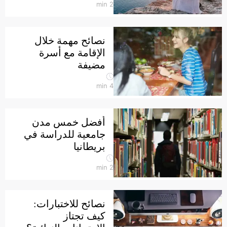
min
2
نصائح مهمة خلال
الإقامة مع أسرة
مضيفة
min
4
أفضل خمس مدن
جامعية للدراسة في
بريطانيا
min
2
نصائح للاختبارات:
كيف تجتاز