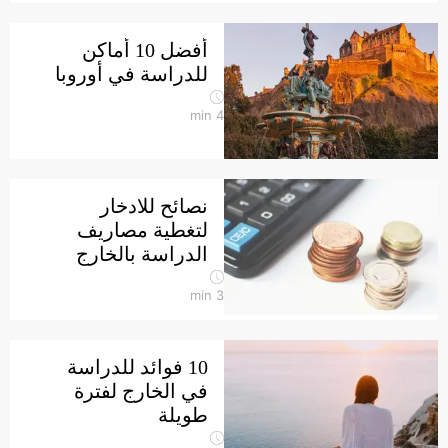
أفضل 10 أماكن
للدراسة في أوروبا
min
4
نصائح للادخار
لتغطية مصاريف
الدراسة بالخارج
min
3
10 فوائد للدراسة
في الخارج لفترة
طويلة