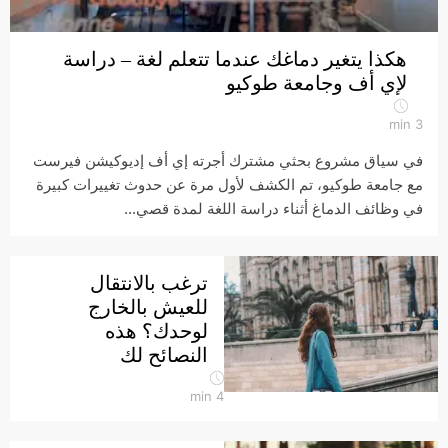
هكذا يتغير دماغك عندما تتعلم لغة – دراسة
لإي أف وجامعة طوكيو
min
3
في سياق مشروع بحثي مشترك أجرته إي أف إديوكيشن فيرست
مع جامعة طوكيو، تم الكشف لأول مرة عن حدوث تغييرات كبيرة
في وظائف الدماغ أثناء دراسة اللغة لمدة قصي...
ترغب بالانتقال
للعيش بالخارج
لوحدك؟ هذه
النصائح لك
min
4