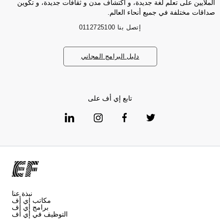
الملايين على تعلم لغة جديدة، و اكتشاف مدن و ثقافات جديدة، و تكوين
صداقات مختلفة في جميع أنحاء العالم.
إتصل بنا
0112725100
دليل البرامج المجاني
تابع إي أف على
نبذة عنا
مكاتب إي أف
برامج إي أف
التوظيف في إي أف