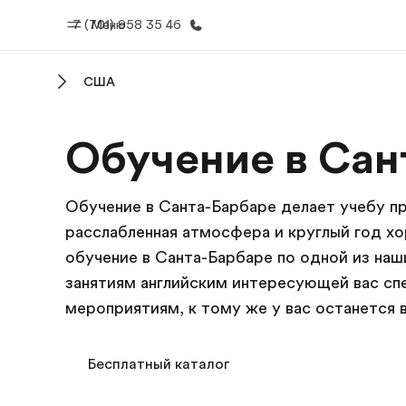
7 (701) 958 35 46
Меню
США
Главная
Прогр
Обучение в Сан
Добро пожаловать в EF
Все курсы и 
EF
Обучение в Санта-Барбаре делает учебу пр
расслабленная атмосфера и круглый год хо
обучение в Санта-Барбаре по одной из наш
занятиям английским интересующей вас спе
мероприятиям, к тому же у вас останется 
Бесплатный каталог