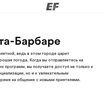
аммы
Офисы
та-Барбаре
программы
Найти ближайший офис
К
иятной, ведь в этом городе царит
рошая погода. Когда вы отправляетесь на
их программ, вы получаете доступ не только к
циализации, но и к увлекательным
время на общение с новыми приятелями.