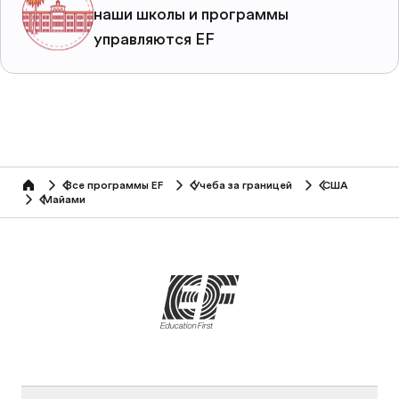
наши школы и программы
управляются EF
Все программы EF
Учеба за границей
США
home
Майами