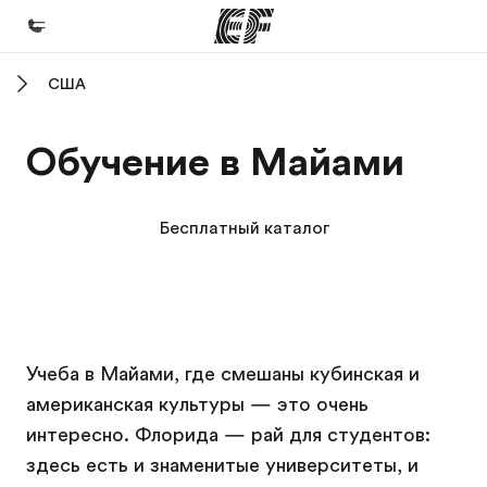
США
Главная
Добро пожаловать в EF
Обучение в Майами
Программы
Все курсы и программы EF
Бесплатный каталог
Офисы
Найти ближайший офис
О нас
Кампус EF
Кампус EF
Кампус EF
Кампус EF
Учеба в Майами, где смешаны кубинская и
Кто мы
американская культуры — это очень
Карьера
интересно. Флорида — рай для студентов:
Присоединиться к нашей команде
здесь есть и знаменитые университеты, и