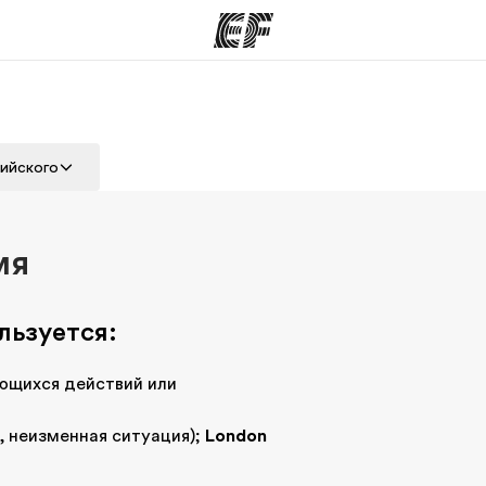
аммы
Офисы
лийского
программы
Найти ближайший офис
К
мя
льзуется:
яющихся действий или
, неизменная ситуация);
London