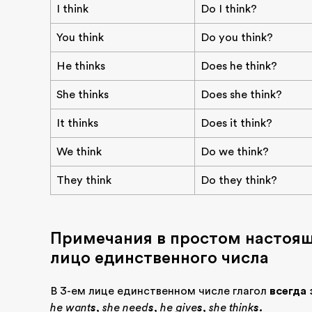
I think
Do I think?
You think
Do you think?
He thinks
Does he think?
She thinks
Does she think?
It thinks
Does it think?
We think
Do we think?
They think
Do they think?
Примечания в простом настоящ
лицо единственного числа
В 3-ем лице единственном числе глагол
всегда 
he want
s
, she need
s
, he give
s
, she think
s.