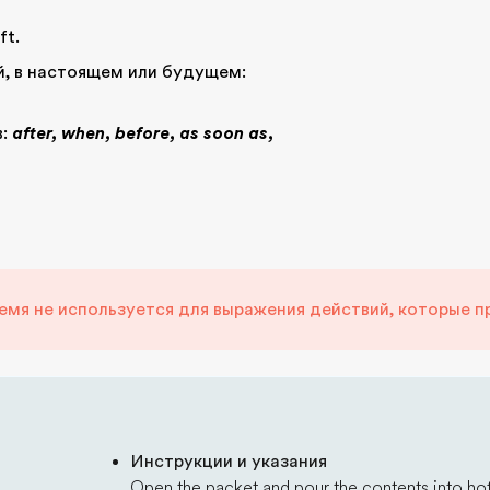
ft.
, в настоящем или будущем:
в:
after, when, before, as soon as,
мя не используется для выражения действий, которые п
Инструкции и указания
Open the packet and pour the contents into ho