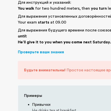
Для инструкций и указаний:
You walk
for two hundred meters, then
you turn
le
Для выражения установленных договорённостей
Your exam
starts
at 09.00
Для выражения будущего времени после союзо
until
:
He'll give it to you when
you come
next Saturday.
Проверьте ваши знания
Будьте внимательны!
Простое настоящее вре
Примеры
Привычки
He drinks tea at breakfast.