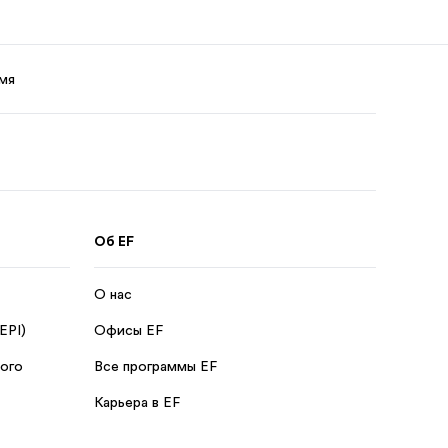
мя
Об EF
О нас
 EPI)
Офисы EF
кого
Все программы EF
Карьера в EF