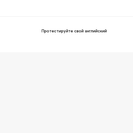
Протестируйте свой английский
О нас
Карьера
то мы
Присоединиться к нашей
команде