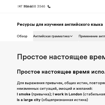
+7 701 958 3546
Меню
Ресурсы для изучения английского языка
Главная
Прогр
Обзор
Aнглийскaя грамматикa
Применение анг
Добро пожаловать в EF
Все курсы и 
EF
Простое настоящее вре
Простое настоящее время испо
Для выражения привычек, общих истин, повтор
неизменных ситуаций, эмоций и желаний:
I smoke
(привычка);
I work in London
(стабильная
is a large city
(общепризнанная истина)