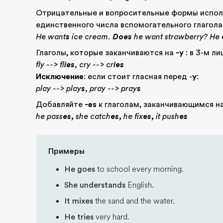
Отрицательные и вопросительные формы исполь
единственного числа вспомогательного глагола 
He want
s
ice cream.
Does
he want strawberry? He
Глаголы, которые заканчиваются на
-y
: в 3-м л
fly --> fl
ies
, cry --> cr
ies
Исключение
: если стоит гласная перед -
y
:
play --> play
s
, pray --> pray
s
Добавляйте
-es
к глаголам, заканчивающимся на
he pass
es,
she catch
es,
he fix
es,
it push
es
Примеры
He goes
to school every morning.
She understands
English.
It mixes
the sand and the water.
He tries
very hard.