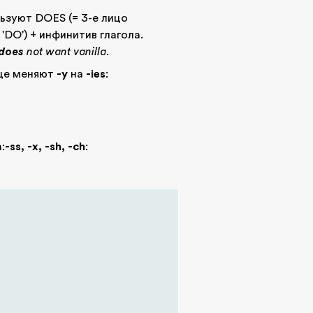
зуют DOES (= 3-е лицо
'DO') + инфинитив глагола.
does
not want vanilla.
ице меняют
-y
на
-ies
:
:
-ss, -x, -sh, -ch
: