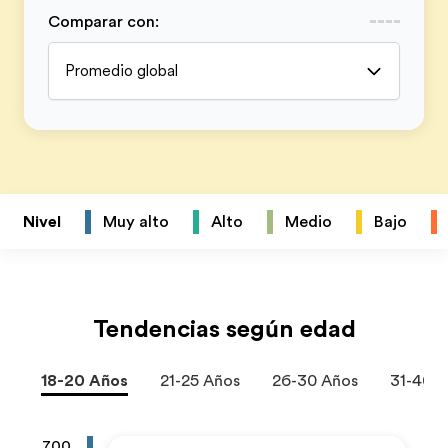
Comparar con
:
Promedio global
Nivel
Muy alto
Alto
Medio
Bajo
Tendencias según edad
18-20 Años
21-25 Años
26-30 Años
31-40 
700