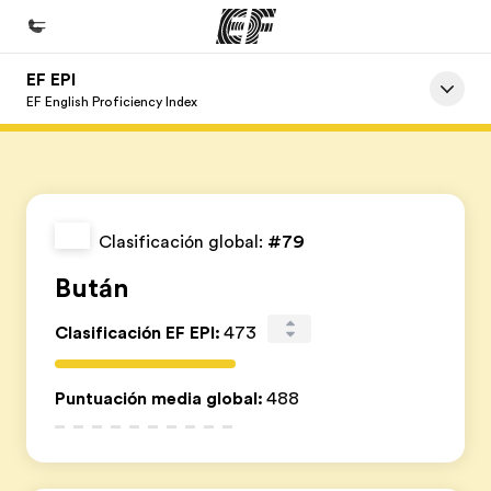
EF EPI
Inicio
EF English Proficiency Index
Bienvenido a EF
Programas
Ver todo lo que hacemos
Clasificación global:
#79
Oficinas
Bután
Encuentra una oficina
Clasificación EF EPI
:
473
Sobre nosotros
Quiénes somos
Puntuación media global
:
488
Trabajos
Únete al equipo