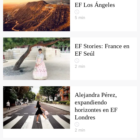
EF Los Ángeles
5
min
EF Stories: France en
EF Seúl
2
min
Alejandra Pérez,
expandiendo
horizontes en EF
Londres
2
min