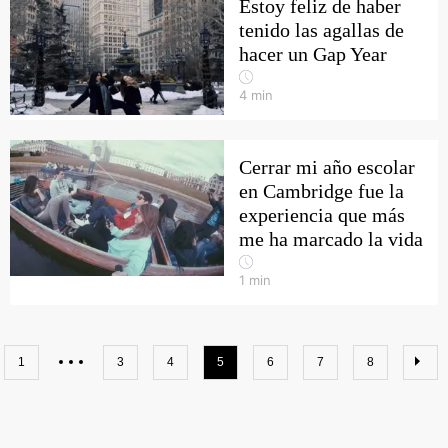
Estoy feliz de haber
tenido las agallas de
hacer un Gap Year
4
min
Cerrar mi año escolar
en Cambridge fue la
experiencia que más
me ha marcado la vida
1
min
1
3
4
5
6
7
8