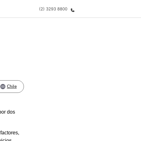
(2) 3293 8800
 nosotros
Trabajos
nes somos
Únete al equipo
Chile
or dos
factores,
vicios