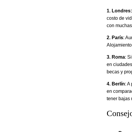
1. Londres:
costo de vi
con muchas 
2. París
: Au
Alojamiento 
3. Roma
: S
en ciudades
becas y pro
4. Berlín
: A
en comparac
tener bajas 
Consejo