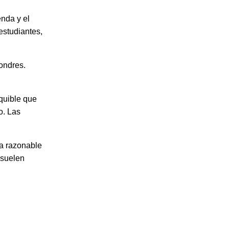
nda y el
estudiantes,
ondres.
quible que
o. Las
da razonable
 suelen