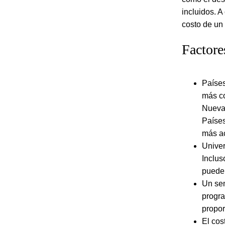
incluidos. A
costo de un 
Factore
Países
más co
Nueva 
Países
más ac
Univer
Inclus
puede 
Un sem
progra
propor
El cos