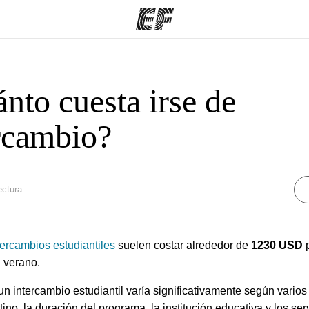
nto cuesta irse de
mas
Oficinas
Sobre
ue hacemos
Encuentra una oficina
Quié
rcambio?
ectura
tercambios estudiantiles
suelen costar alrededor de
1230 USD
p
 verano.
un intercambio estudiantil varía significativamente según varios 
ino, la duración del programa, la institución educativa y los ser