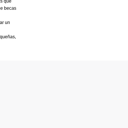
s que
de becas
ar un
equeñas,