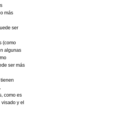
es
 o más
puede ser
es (como
en algunas
omo
uede ser más
 tienen
.
s, como es
 visado y el