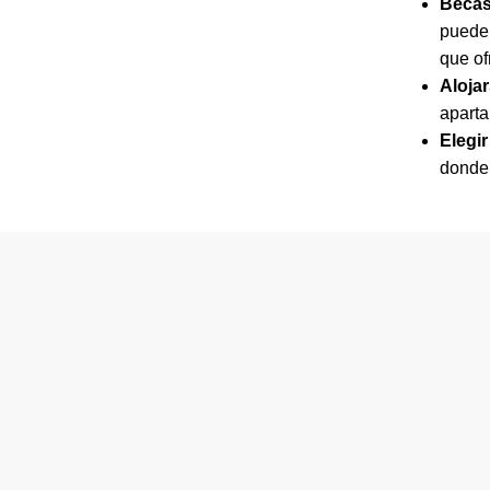
Becas
pueden
que of
Alojar
aparta
Elegi
donde 