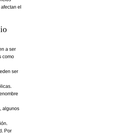
 afectan el
io
en a ser
es como
ueden ser
licas.
 renombre
, algunos
ión.
d. Por