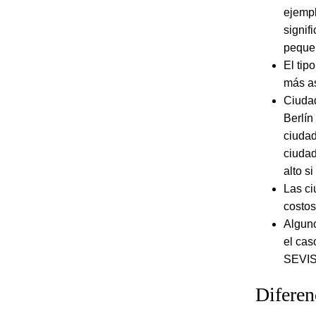
ejempl
signif
peque
El tip
más as
Ciudad
Berlín
ciudad
ciudad
alto s
Las ci
costos
Alguno
el cas
SEVIS 
Diferen