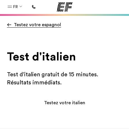
FR
Testez votre espagnol
Accueil
Bienvenue chez EF
Programmes
Test d'italien
Nos offres
Bureaux
Test d'italien gratuit de 15 minutes.
Trouver un bureau
Résultats immédiats.
A propos de nous
Qui sommes-nous ?
Testez votre italien
EF recrute
Rejoignez nos équipes