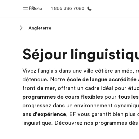
FR
Menu
1 866 386 7080
Angleterre
Accueil
Progra
Séjour linguistiq
Bienvenue chez EF
Nos off
Vivez l’anglais dans une ville côtière animée,
détendue. Notre
école de langue accréditée
front de mer, offrant un cadre idéal pour étu
programmes de cours flexibles
pour
tous les
progressez dans un environnement dynamique 
ans d’expérience
, EF vous garantit bien plus
linguistique. Découvrez nos programmes dès 