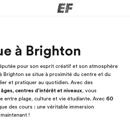
mmes
Bureaux
A prop
ue à Brighton
res
Trouver un bureau
Qui so
 réputée pour son esprit créatif et son atmosphère
à Brighton se situe à proximité du centre et du
dier et pratiquer au quotidien. Avec des
 âges, centres d’intérêt et niveaux
, vous
entre plage, culture et vie étudiante. Avec
60
 que des cours : une véritable immersion
maintenant !