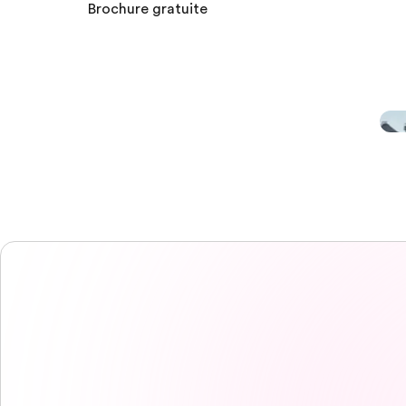
Brochure gratuite
EF Campus
EF Campus