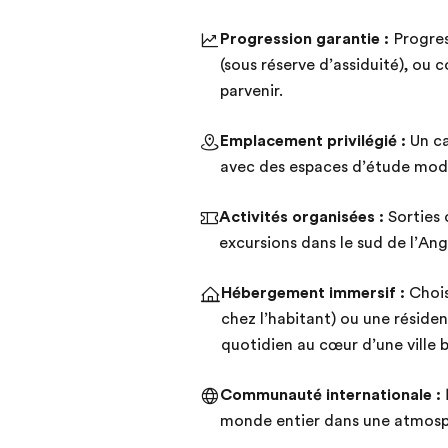
Progression garantie :
Progres
(sous réserve d’assiduité), ou 
parvenir.
Emplacement privilégié :
Un ca
avec des espaces d’étude mode
Activités organisées :
Sorties 
excursions dans le sud de l’Ang
Hébergement immersif :
Chois
chez l’habitant) ou une résiden
quotidien au cœur d’une ville 
Communauté internationale :
monde entier dans une atmosph