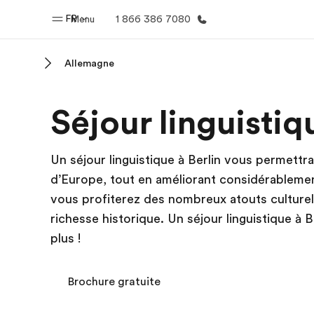
FR
Menu
1 866 386 7080
Allemagne
Accueil
Progra
Séjour linguistiq
Bienvenue chez EF
Nos off
Un séjour linguistique à Berlin vous permettra
d’Europe, tout en améliorant considérablemen
vous profiterez des nombreux atouts culturels 
richesse historique. Un séjour linguistique à Be
plus !
Brochure gratuite