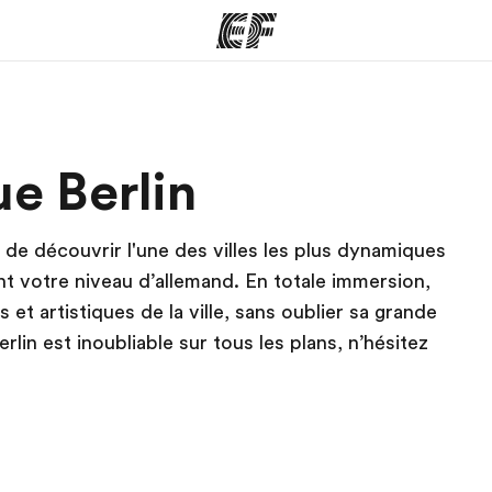
mmes
Bureaux
A prop
ue Berlin
res
Trouver un bureau
Qui so
 de découvrir l'une des villes les plus dynamiques
t votre niveau d’allemand. En totale immersion,
et artistiques de la ville, sans oublier sa grande
rlin est inoubliable sur tous les plans, n’hésitez