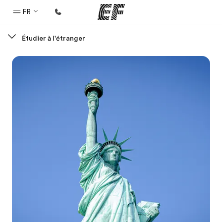
FR
Étudier à l'étranger
Accueil
Bienvenue chez EF
Programmes
Nos offres
Bureaux
Trouver un bureau
A propos de nous
Qui sommes-nous ?
EF recrute
Rejoignez nos équipes