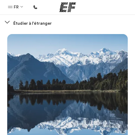
FR
Étudier à l'étranger
Accueil
Bienvenue chez EF
Programmes
Nos offres
Bureaux
Trouver un bureau
A propos de nous
Qui sommes-nous ?
EF recrute
Rejoignez nos équipes