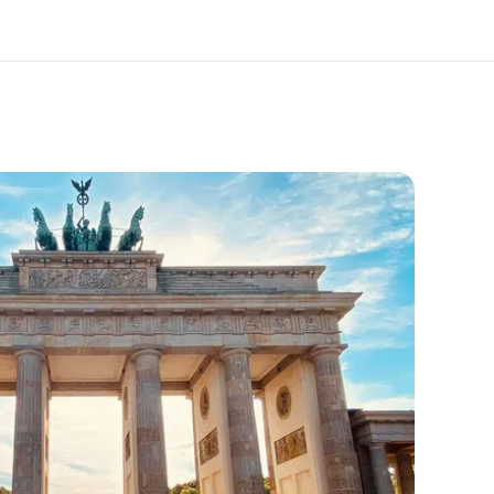
os de nous
EF recrute
mmes-nous ?
Rejoignez nos équipes