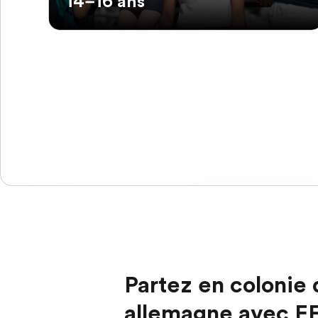
14–16 ans
Partez en colonie
allemagne avec E