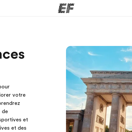
mmes
Bureaux
A prop
nces
res
Trouver un bureau
Qui so
pour
iorer votre
pprendrez
s de
sportives et
tives et des