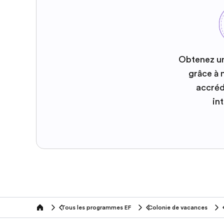
Obtenez u
grâce à
accréd
in
Tous les programmes EF
Colonie de vacances
home