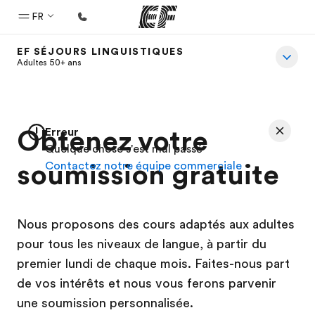
FR
EF SÉJOURS LINGUISTIQUES
Accueil
Adultes 50+ ans
Bienvenue chez EF
Programmes
Obtenez votre
Erreur
Nos offres
Quelque chose s'est mal passé
soumission gratuite
Contactez notre équipe commerciale
Bureaux
Trouver un bureau
A propos de nous
Nous proposons des cours adaptés aux adultes
Qui sommes-nous ?
pour tous les niveaux de langue, à partir du
premier lundi de chaque mois. Faites-nous part
EF recrute
de vos intérêts et nous vous ferons parvenir
Rejoignez nos équipes
une soumission personnalisée.