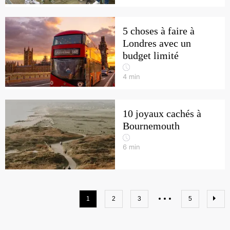
5 choses à faire à
Londres avec un
budget limité
4
min
10 joyaux cachés à
Bournemouth
6
min
1
2
3
5