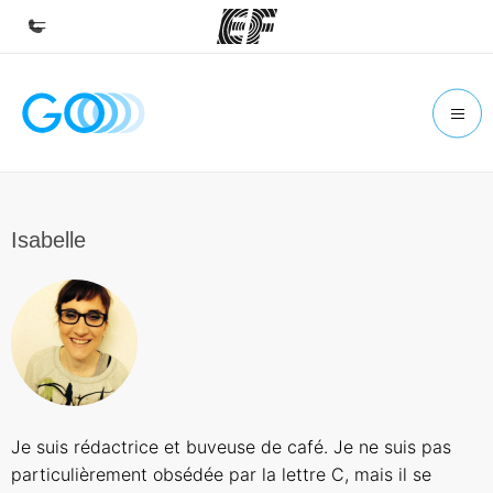
Accueil
Bienvenue chez EF
Programmes
Nos offres
Isabelle
Bureaux
Trouver un bureau
A propos de nous
Qui sommes-nous ?
EF recrute
Je suis rédactrice et buveuse de café. Je ne suis pas
Rejoignez nos équipes
particulièrement obsédée par la lettre C, mais il se