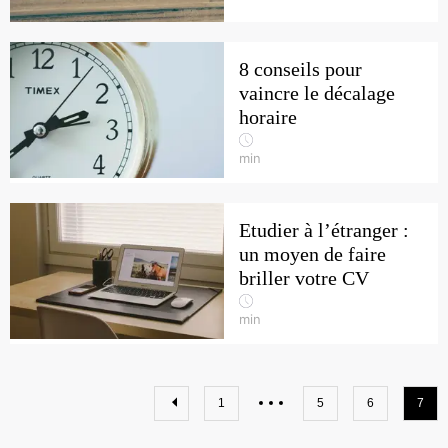
8 conseils pour
vaincre le décalage
horaire
min
Etudier à l’étranger :
un moyen de faire
briller votre CV
min
1
5
6
7