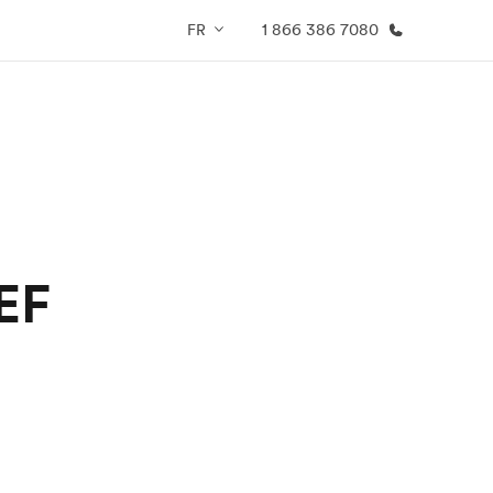
FR
1 866 386 7080
os de nous
EF recrute
mmes-nous ?
Rejoignez nos équipes
 EF