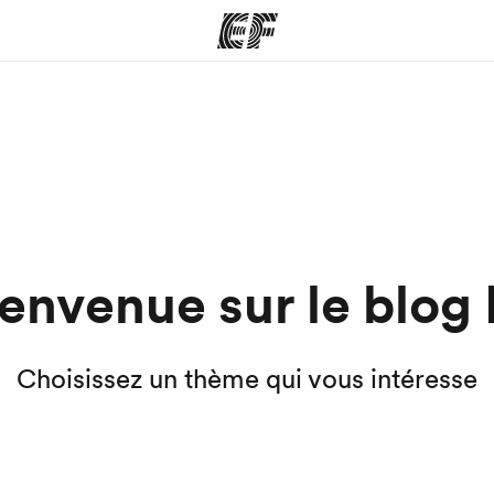
mmes
Bureaux
A prop
res
Trouver un bureau
Qui so
envenue sur le blog
Choisissez un thème qui vous intéresse