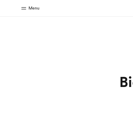
Menu
Accueil
Progra
Bienvenue chez EF
Nos off
Bi