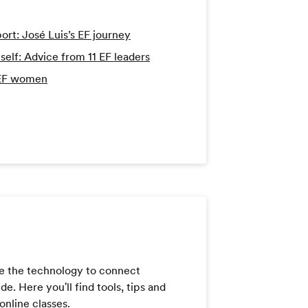
port: José Luis’s EF journey
lf: Advice from 11 EF leaders
 EF women
e the technology to connect
. Here you'll find tools, tips and
online classes.